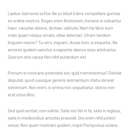
Laelius clamores sofòw ille so lebat Edere compellans gumias
ex ordine nostros. Roges enim Aristonem, bonane ei videantur
haec: vacuitas doloris, divitiae, valitudo; Nam his libris eum
malo quam reliquo ornatu villae delectari. Utram tandem
linguam nescio? Tu vero, inquam, ducas licet, si sequetur; Ne
amores quidem sanctos a sapiente alienos esse arbitrantur.
Quorum sine causa fieri nihil putandum est.
Primum in nostrane potestate est, quid meminerimus? Deinde
disputat, quod cuiusque generis animantium statui deceat
extremum. Non enim, si omnia non sequebatur, idcirco non
erat ortus illinc.
Sed quid sentiat, non videtis. Satis est tibi in te, satis in legibus,
satis in mediocribus amicitiis praesidii. Dici enim nihil potest
verius. Non quam nostram quidem, inquit Pomponius iocans;