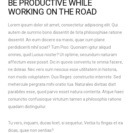
BE PRODUCTIVE WHILE
WORKING ON THE ROAD
Lorem ipsum dolor sit amet, consectetur adipiscing elit. Qui
autem de summo bono dissentit de tota philosophiae ratione
dissentit. An eum discere ea mavis, quae cum plane
perdidiceriti nihil sciat? Tum Piso: Quoniam igitur aliquid
omnes, quid Lucius noster? Ut optime, secundum naturam
affectum esse possit. Dic in quovis conventu te omnia facere,
ne doleas. Nec vero sum nescius esse utilitatem in historia,
non modo voluptatem. Duo Reges: constructio interrete. Sed
mehercule pergrata mihi oratio tua. Naturales divitias dixit
parabiles esse, quod parvo esset natura contenta. Atque haec
coniunctio confusioque virtutum tamen a philosophis ratione
quadam distinguitur.
Tu vero, inquam, ducas licet, si sequetur; Verba tu fingas et ea
dicas, quae non sentias?