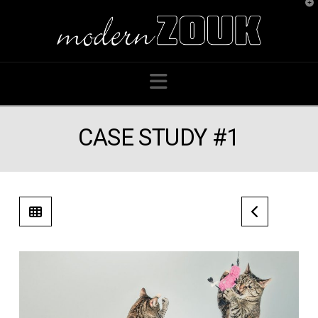
T
t
W
Navigation
CASE STUDY #1