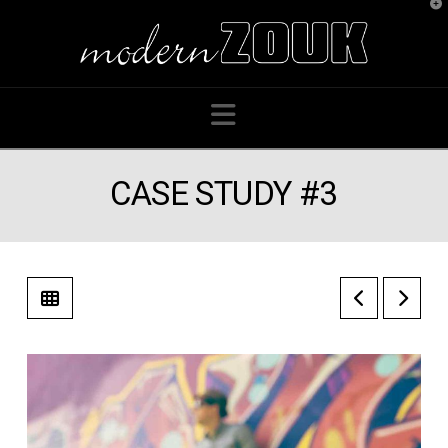
T
t
W
Navigation
CASE STUDY #3